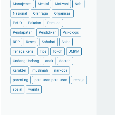
Manajemen
Mental
Motivasi
Nabi
Nasional
Olahraga
Organisasi
PAUD
Pakaian
Pemuda
Pendapatan
Pendidikan
Psikologis
RPP
Resep
Sahabat
Sains
Tenaga Kerja
Tips
Tokoh
UMKM
Undang-Undang
anak
daerah
karakter
muslimah
narkoba
parenting
peraturan-peraturan
remaja
sosial
wanita