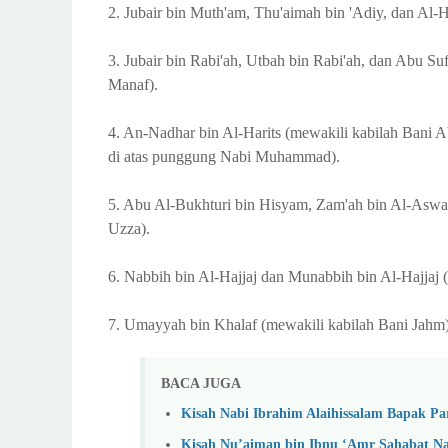
2. Jubair bin Muth'am, Thu'aimah bin 'Adiy, dan Al-
3. Jubair bin Rabi'ah, Utbah bin Rabi'ah, dan Abu 
Manaf).
4. An-Nadhar bin Al-Harits (mewakili kabilah Bani A
di atas punggung Nabi Muhammad).
5. Abu Al-Bukhturi bin Hisyam, Zam'ah bin Al-Aswa
Uzza).
6. Nabbih bin Al-Hajjaj dan Munabbih bin Al-Hajjaj 
7. Umayyah bin Khalaf (mewakili kabilah Bani Jahm)
BACA JUGA
Kisah Nabi Ibrahim Alaihissalam Bapak Pa
Kisah Nu’aiman bin Ibnu ‘Amr Sahabat Na