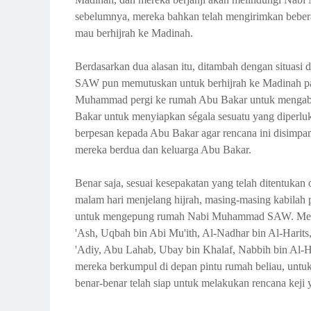
sebelumnya, mereka bahkan telah mengirimkan beb
mau berhijrah ke Madinah.
Berdasarkan dua alasan itu, ditambah dengan situa
SAW pun memutuskan untuk berhijrah ke Madinah pad
Muhammad pergi ke rumah Abu Bakar untuk mengabark
Bakar untuk menyiapkan ségala sesuatu yang diperl
berpesan kepada Abu Bakar agar rencana ini disimpan r
mereka berdua dan keluarga Abu Bakar.
Benar saja, sesuai kesepakatan yang telah ditentuka
malam hari menjelang hijrah, masing-masing kabilah 
untuk mengepung rumah Nabi Muhammad SAW. Mereka 
'Ash, Uqbah bin Abi Mu'ith, Al-Nadhar bin Al-Harit
'Adiy, Abu Lahab, Ubay bin Khalaf, Nabbih bin Al-Haj
mereka berkumpul di depan pintu rumah beliau, un
benar-benar telah siap untuk melakukan rencana keji