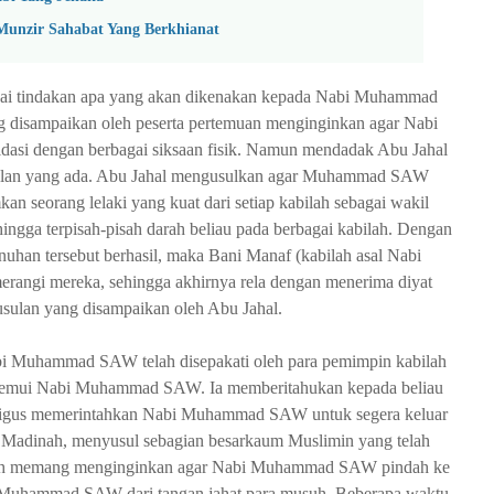
Munzir Sahabat Yang Berkhianat
nai tindakan apa yang akan dikenakan kepada Nabi Muhammad
 disampaikan oleh peserta pertemuan menginginkan agar Nabi
asi dengan berbagai siksaan fisik. Namun mendadak Abu Jahal
sulan yang ada. Abu Jahal mengusulkan agar Muhammad SAW
n seorang lelaki yang kuat dari setiap kabilah sebagai wakil
a terpisah-pisah darah beliau pada berbagai kabilah. Dengan
nuhan tersebut berhasil, maka Bani Manaf (kabilah asal Nabi
angi mereka, sehingga akhirnya rela dengan menerima diyat
usulan yang disampaikan oleh Abu Jahal.
bi Muhammad SAW telah disepakati oleh para pemimpin kabilah
menemui Nabi Muhammad SAW. Ia memberitahukan kepada beliau
ekaligus memerintahkan Nabi Muhammad SAW untuk segera keluar
ke Madinah, menyusul sebagian besarkaum Muslimin yang telah
dinah memang menginginkan agar Nabi Muhammad SAW pindah ke
i Muhammad SAW dari tangan jahat para musuh. Beberapa waktu