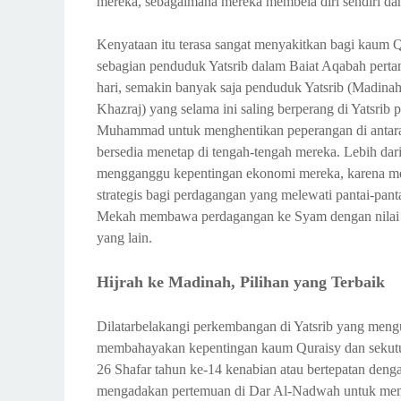
mereka, sebagaimana mereka membela diri sendiri dan
Kenyataan itu terasa sangat menyakitkan bagi kaum Q
sebagian penduduk Yatsrib dalam Baiat Aqabah pertama
hari, semakin banyak saja penduduk Yatsrib (Madina
Khazraj) yang selama ini saling berperang di Yatsrib
Muhammad untuk menghentikan peperangan di antar
bersedia menetap di tengah-tengah mereka. Lebih da
mengganggu kepentingan ekonomi mereka, karena m
strategis bagi perdagangan yang melewati pantai-pan
Mekah membawa perdagangan ke Syam dengan nilai se
yang lain.
Hijrah ke Madinah, Pilihan yang Terbaik
Dilatarbelakangi perkembangan di Yatsrib yang men
membahayakan kepentingan kaum Quraisy dan sekutu-s
26 Shafar tahun ke-14 kenabian atau bertepatan de
mengadakan pertemuan di Dar Al-Nadwah untuk memu