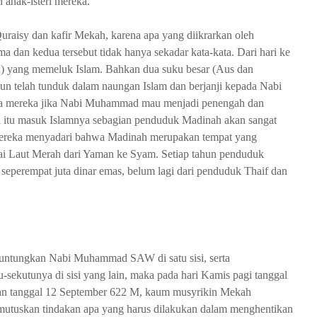
 anak-isteri mereka.
uraisy dan kafir Mekah, karena apa yang diikrarkan oleh
 dan kedua tersebut tidak hanya sekadar kata-kata. Dari hari ke
h) yang memeluk Islam. Bahkan dua suku besar (Aus dan
 pun telah tunduk dalam naungan Islam dan berjanji kepada Nabi
a mereka jika Nabi Muhammad mau menjadi penengah dan
ri itu masuk Islamnya sebagian penduduk Madinah akan sangat
ereka menyadari bahwa Madinah merupakan tempat yang
tai Laut Merah dari Yaman ke Syam. Setiap tahun penduduk
perempat juta dinar emas, belum lagi dari penduduk Thaif dan
guntungkan Nabi Muhammad SAW di satu sisi, serta
ekutunya di sisi yang lain, maka pada hari Kamis pagi tanggal
ngan tanggal 12 September 622 M, kaum musyrikin Mekah
tuskan tindakan apa yang harus dilakukan dalam menghentikan