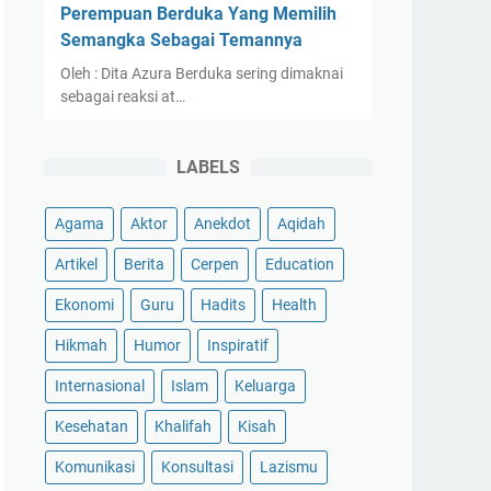
Perempuan Berduka Yang Memilih
Semangka Sebagai Temannya
Oleh : Dita Azura Berduka sering dimaknai
sebagai reaksi at…
LABELS
Agama
Aktor
Anekdot
Aqidah
Artikel
Berita
Cerpen
Education
Ekonomi
Guru
Hadits
Health
Hikmah
Humor
Inspiratif
Internasional
Islam
Keluarga
Kesehatan
Khalifah
Kisah
Komunikasi
Konsultasi
Lazismu