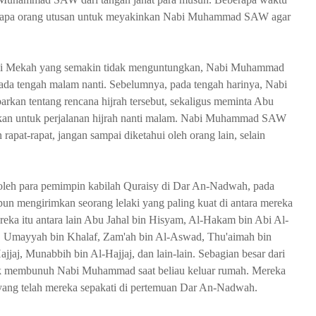
erapa orang utusan untuk meyakinkan Nabi Muhammad SAW agar
si di Mekah yang semakin tidak menguntungkan, Nabi Muhammad
a tengah malam nanti. Sebelumnya, pada tengah harinya, Nabi
an tentang rencana hijrah tersebut, sekaligus meminta Abu
ukan untuk perjalanan hijrah nanti malam. Nabi Muhammad SAW
apat-rapat, jangan sampai diketahui oleh orang lain, selain
n oleh para pemimpin kabilah Quraisy di Dar An-Nadwah, pada
pun mengirimkan seorang lelaki yang paling kuat di antara mereka
itu antara lain Abu Jahal bin Hisyam, Al-Hakam bin Abi Al-
s, Umayyah bin Khalaf, Zam'ah bin Al-Aswad, Thu'aimah bin
jaj, Munabbih bin Al-Hajjaj, dan lain-lain. Sebagian besar dari
tuk membunuh Nabi Muhammad saat beliau keluar rumah. Mereka
 yang telah mereka sepakati di pertemuan Dar An-Nadwah.