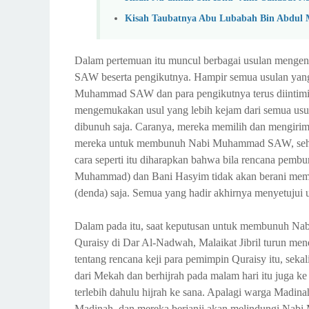
Kisah Taubatnya Abu Lubabah Bin Abdul 
Dalam pertemuan itu muncul berbagai usulan menge
SAW beserta pengikutnya. Hampir semua usulan yang
Muhammad SAW dan para pengikutnya terus diintimid
mengemukakan usul yang lebih kejam dari semua u
dibunuh saja. Caranya, mereka memilih dan mengirimka
mereka untuk membunuh Nabi Muhammad SAW, sehingg
cara seperti itu diharapkan bahwa bila rencana pembu
Muhammad) dan Bani Hasyim tidak akan berani memer
(denda) saja. Semua yang hadir akhirnya menyetujui 
Dalam pada itu, saat keputusan untuk membunuh Na
Quraisy di Dar Al-Nadwah, Malaikat Jibril turun 
tentang rencana keji para pemimpin Quraisy itu, s
dari Mekah dan berhijrah pada malam hari itu juga 
terlebih dahulu hijrah ke sana. Apalagi warga Ma
Madinah, dan mereka berjanji akan melindungi Nab