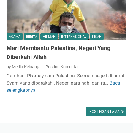
A
m
i
l
Z
AGAMA
BERITA
HIKMAH
INTERNASIONAL
KISAH
a
Mari Membantu Palestina, Negeri Yang
k
a
Diberkahi Allah
t
by Media Keluarga
Posting Komentar
I
Gambar : Pixabay.com Palestina. Sebuah negeri di bumi
n
Syam yang dibarakahi. Negeri para nabi dan ra…
Baca
M
f
selengkapnya
a
a
r
q
i
d
M
POSTINGAN LAMA
a
e
n
m
S