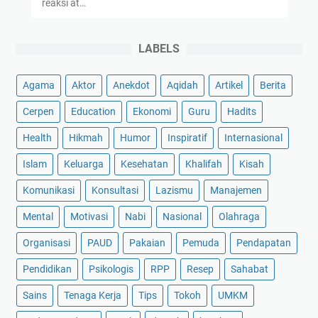
reaksi at…
LABELS
Agama
Aktor
Anekdot
Aqidah
Artikel
Berita
Cerpen
Education
Ekonomi
Guru
Hadits
Health
Hikmah
Humor
Inspiratif
Internasional
Islam
Keluarga
Kesehatan
Khalifah
Kisah
Komunikasi
Konsultasi
Lazismu
Manajemen
Mental
Motivasi
Nabi
Nasional
Olahraga
Organisasi
PAUD
Pakaian
Pemuda
Pendapatan
Pendidikan
Psikologis
RPP
Resep
Sahabat
Sains
Tenaga Kerja
Tips
Tokoh
UMKM