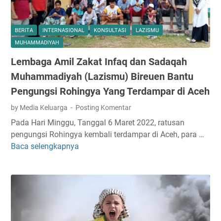
BERITA
INTERNASIONAL
KONSULTASI
LAZISMU
MUHAMMADIYAH
Lembaga Amil Zakat Infaq dan Sadaqah
Muhammadiyah (Lazismu) Bireuen Bantu
Pengungsi Rohingya Yang Terdampar di Aceh
by Media Keluarga
Posting Komentar
Pada Hari Minggu, Tanggal 6 Maret 2022, ratusan
pengungsi Rohingya kembali terdampar di Aceh, para …
Baca selengkapnya
L
e
m
b
a
g
a