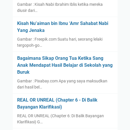
Gambar : Kisah Nabi Ibrahim Iblis ketika mereka
h
u
diusir dari…
P
e
Kisah Nu’aiman bin Ibnu ‘Amr Sahabat Nabi
n
Yang Jenaka
g
Gambar : Freepik.com Suatu hari, seorang lelaki
u
tergopoh-go…
n
g
Bagaimana Sikap Orang Tua Ketika Sang
s
Anak Mendapat Hasil Belajar di Sekolah yang
i
Buruk
R
Gambar : Pixabay.com Apa yang saya maksudkan
o
dari hasil bel…
h
i
REAL OR UNREAL (Chapter 6 - Di Balik
n
Bayangan Klarifikasi)
g
REAL OR UNREAL (Chapter 6: Di Balik Bayangan
y
Klarifikasi) G…
a