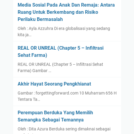
Y
Media Sosial Pada Anak Dan Remaja: Antara
a
Ruang Untuk Berkembang dan Risiko
n
Perilaku Bermasalah
g
Oleh : Ayla Azzuhra Di era globalisasi yang sedang
T
kita ja…
e
r
REAL OR UNREAL (Chapter 5 – Infiltrasi
d
Sehat Farma)
a
REAL OR UNREAL (Chapter 5 – Infiltrasi Sehat
m
Farma) Gambar …
p
a
Akhir Hayat Seorang Pengkhianat
r
Gambar : forgettingforward.com 10 Muharram 656 H
d
Tentara Ta…
i
A
Perempuan Berduka Yang Memilih
c
Semangka Sebagai Temannya
e
Oleh : Dita Azura Berduka sering dimaknai sebagai
h