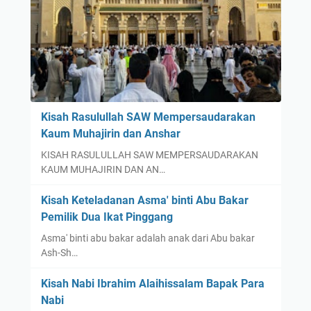
r
L
i
a
Y
z
a
i
n
s
g
m
D
u
Kisah Rasulullah SAW Mempersaudarakan
i
)
Kaum Muhajirin dan Anshar
b
B
KISAH RASULULLAH SAW MEMPERSAUDARAKAN
e
i
KAUM MUHAJIRIN DAN AN…
r
r
k
e
Kisah Keteladanan Asma' binti Abu Bakar
a
u
Pemilik Dua Ikat Pinggang
h
e
Asma' binti abu bakar adalah anak dari Abu bakar
i
n
Ash-Sh…
A
B
l
a
Kisah Nabi Ibrahim Alaihissalam Bapak Para
l
n
Nabi
a
t