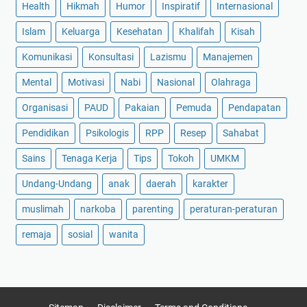
Health
Hikmah
Humor
Inspiratif
Internasional
Islam
Keluarga
Kesehatan
Khalifah
Kisah
Komunikasi
Konsultasi
Lazismu
Manajemen
Mental
Motivasi
Nabi
Nasional
Olahraga
Organisasi
PAUD
Pakaian
Pemuda
Pendapatan
Pendidikan
Psikologis
RPP
Resep
Sahabat
Sains
Tenaga Kerja
Tips
Tokoh
UMKM
Undang-Undang
anak
daerah
karakter
muslimah
narkoba
parenting
peraturan-peraturan
remaja
sosial
wanita