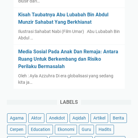
diusir dari…
Kisah Taubatnya Abu Lubabah Bin Abdul
Munzir Sahabat Yang Berkhianat
Ilustrasi Sahabat Nabi (Film Umar) Abu Lubabah Bin
Abdul …
Media Sosial Pada Anak Dan Remaja: Antara
Ruang Untuk Berkembang dan Risiko
Perilaku Bermasalah
Oleh : Ayla Azzuhra Di era globalisasi yang sedang
kita ja…
LABELS
Agama
Aktor
Anekdot
Aqidah
Artikel
Berita
Cerpen
Education
Ekonomi
Guru
Hadits