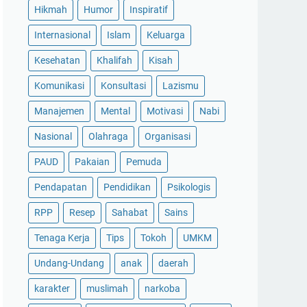
Hikmah
Humor
Inspiratif
Internasional
Islam
Keluarga
Kesehatan
Khalifah
Kisah
Komunikasi
Konsultasi
Lazismu
Manajemen
Mental
Motivasi
Nabi
Nasional
Olahraga
Organisasi
PAUD
Pakaian
Pemuda
Pendapatan
Pendidikan
Psikologis
RPP
Resep
Sahabat
Sains
Tenaga Kerja
Tips
Tokoh
UMKM
Undang-Undang
anak
daerah
karakter
muslimah
narkoba