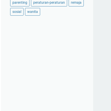
parenting
peraturan-peraturan
remaja
sosial
wanita