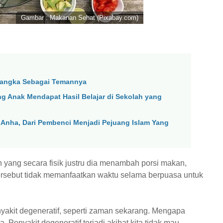
Gambar : Makanan Sehat (Pixabay.com)
mangka Sebagai Temannya
g Anak Mendapat Hasil Belajar di Sekolah yang
‘Anha, Dari Pembenci Menjadi Pejuang Islam Yang
yang secara fisik justru dia menambah porsi makan,
ersebut tidak memanfaatkan waktu selama berpuasa untuk
yakit degeneratif, seperti zaman sekarang. Mengapa
 Penyakit degeneratif terjadi akibat kita tidak mau