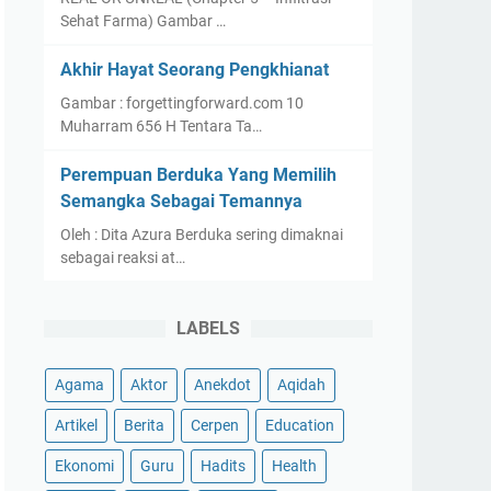
Sehat Farma) Gambar …
Akhir Hayat Seorang Pengkhianat
Gambar : forgettingforward.com 10
Muharram 656 H Tentara Ta…
Perempuan Berduka Yang Memilih
Semangka Sebagai Temannya
Oleh : Dita Azura Berduka sering dimaknai
sebagai reaksi at…
LABELS
Agama
Aktor
Anekdot
Aqidah
Artikel
Berita
Cerpen
Education
Ekonomi
Guru
Hadits
Health