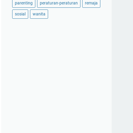
parenting
peraturan-peraturan
remaja
sosial
wanita