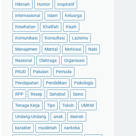
Hikmah
Humor
Inspiratif
Internasional
Islam
Keluarga
Kesehatan
Khalifah
Kisah
Komunikasi
Konsultasi
Lazismu
Manajemen
Mental
Motivasi
Nabi
Nasional
Olahraga
Organisasi
PAUD
Pakaian
Pemuda
Pendapatan
Pendidikan
Psikologis
RPP
Resep
Sahabat
Sains
Tenaga Kerja
Tips
Tokoh
UMKM
Undang-Undang
anak
daerah
karakter
muslimah
narkoba