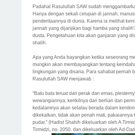
Padahal Rasulullah SAW sudah menggambarkan
Hanya dengan sekali celupan di jannah, manusi
penderitaannya di dunia. Karena ia melihat ke
jannah yang dijanjikan bagi hamba yang shalih?
dusta. Pengetahuan kita akan ganjaran yang 
shalih.
Apa yang Anda bayangkan ketika seseorang men
mungkin akan membayangkan tentang keindaha
lingkungan yang disana. Para sahabat pernah 
Rasulullah SAW menjawab :
“Batu bata teruat dari perak dan emas, plestern
wewangiannya, kerikilnya dari berlian dan per
kedalamnya akan selalau berada dalam kenikma
dikekalkan, tidak akan penah mati, pakaiannya
pudar.” (Hadist Shahih dikeluarkan oleh A Tirmid
Tirmidzi, no. 2050. dan dikeluarkan oleh Ad-Dar