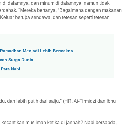
 di dalamnya, dan minum di dalamnya, namun tidak
k berdahak. "Mereka bertanya, “Bagaimana dengan makanan
eluar beruþa sendawa, dan tetesan seperti tetesan
 Ramadhan Menjadi Lebih Bermakna
man Surga Dunia
 Para Nabi
u, dan lebih putih dari salju." (HR. At-Tirmidzi dan Ibnu
 kecantikan muslimah ketika di jannah? Nabi bersabda,