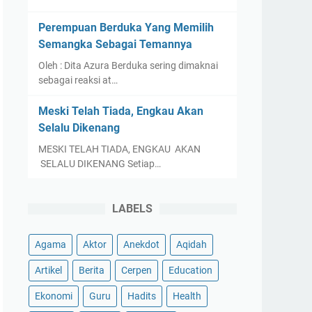
Perempuan Berduka Yang Memilih
Semangka Sebagai Temannya
Oleh : Dita Azura Berduka sering dimaknai
sebagai reaksi at…
Meski Telah Tiada, Engkau Akan
Selalu Dikenang
MESKI TELAH TIADA, ENGKAU AKAN
SELALU DIKENANG Setiap…
LABELS
Agama
Aktor
Anekdot
Aqidah
Artikel
Berita
Cerpen
Education
Ekonomi
Guru
Hadits
Health