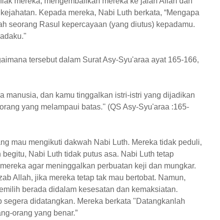
hlak mereka, mengembalikan mereka ke jalan Allah dan
kejahatan. Kepada mereka, Nabi Luth berkata, “Mengapa
ah seorang Rasul kepercayaan (yang diutus) kepadamu.
padaku."
imana tersebut dalam Surat Asy-Syu'araa ayat 165-166,
 manusia, dan kamu tinggalkan istri-istri yang dijadikan
ang yang melampaui batas.'' (QS Asy-Syu'araa :165-
ang mau mengikuti dakwah Nabi Luth. Mereka tidak peduli,
gitu, Nabi Luth tidak putus asa. Nabi Luth tetap
ereka agar meninggalkan perbuatan keji dan mungkar.
b Allah, jika mereka tetap tak mau bertobat. Namun,
emilih berada didalam kesesatan dan kemaksiatan.
 segera didatangkan. Mereka berkata "Datangkanlah
ang-orang yang benar.”