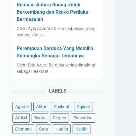
Remaja: Antara Ruang Untuk
Berkembang dan Risiko Perilaku
Bermasalah
Oleh : Ayla Azzuhra Di era globalisasi yang
sedang kita ja…
Perempuan Berduka Yang Memilih
Semangka Sebagai Temannya
Oleh : Dita Azura Berduka sering dimaknai
sebagai reaksi at…
LABELS
Agama
Aktor
Anekdot
Aqidah
Artikel
Berita
Cerpen
Education
Ekonomi
Guru
Hadits
Health