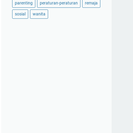
parenting
peraturan-peraturan
remaja
sosial
wanita