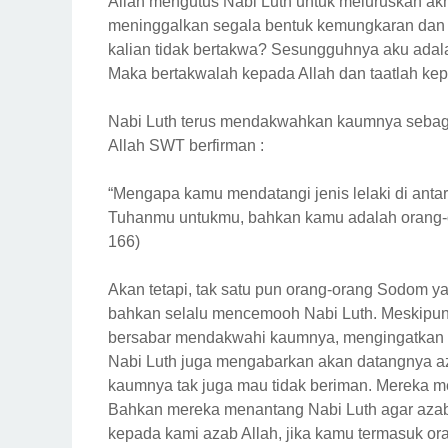
Allah mengutus Nabi Luth untuk meluruskan ak
meninggalkan segala bentuk kemungkaran dan 
kalian tidak bertakwa? Sesungguhnya aku adal
Maka bertakwalah kepada Allah dan taatlah ke
Nabi Luth terus mendakwahkan kaumnya sebaga
Allah SWT berfirman :
“Mengapa kamu mendatangi jenis lelaki di antara
Tuhanmu untukmu, bahkan kamu adalah orang-or
166)
Akan tetapi, tak satu pun orang-orang Sodom y
bahkan selalu mencemooh Nabi Luth. Meskipun be
bersabar mendakwahi kaumnya, mengingatkan m
Nabi Luth juga mengabarkan akan datangnya aza
kaumnya tak juga mau tidak beriman. Mereka m
Bahkan mereka menantang Nabi Luth agar azab
kepada kami azab Allah, jika kamu termasuk or