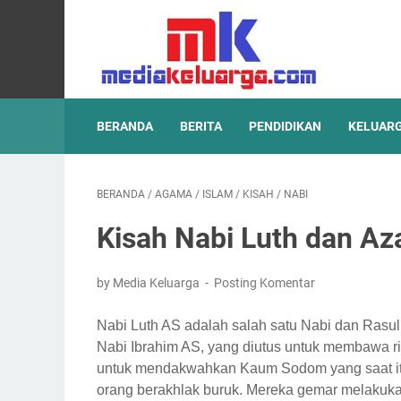
BERANDA
BERITA
PENDIDIKAN
KELUAR
BERANDA
/
AGAMA
/
ISLAM
/
KISAH
/
NABI
Kisah Nabi Luth dan A
by Media Keluarga
Posting Komentar
Nabi Luth AS adalah salah satu Nabi dan Ras
Nabi Ibrahim AS, yang diutus untuk membawa ri
untuk mendakwahkan Kaum Sodom yang saat itu
orang berakhlak buruk. Mereka gemar melakuk