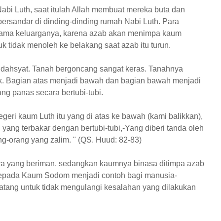
bi Luth, saat itulah Allah membuat mereka buta dan
bersandar di dinding-dinding rumah Nabi Luth. Para
ersama keluarganya, karena azab akan menimpa kaum
k tidak menoleh ke belakang saat azab itu turun.
 dahsyat. Tanah bergoncang sangat keras. Tanahnya
alik. Bagian atas menjadi bawah dan bagian bawah menjadi
ng panas secara bertubi-tubi.
geri kaum Luth itu yang di atas ke bawah (kami balikkan),
yang terbakar dengan bertubi-tubi,-Yang diberi tanda oleh
ng-orang yang zalim. " (QS. Huud: 82-83)
ya yang beriman, sedangkan kaumnya binasa ditimpa azab
kepada Kaum Sodom menjadi contoh bagi manusia-
atang untuk tidak mengulangi kesalahan yang dilakukan