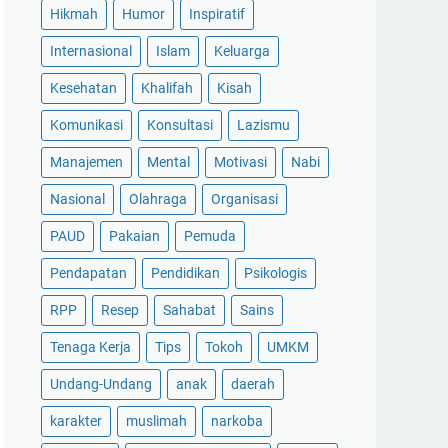
Hikmah
Humor
Inspiratif
Internasional
Islam
Keluarga
Kesehatan
Khalifah
Kisah
Komunikasi
Konsultasi
Lazismu
Manajemen
Mental
Motivasi
Nabi
Nasional
Olahraga
Organisasi
PAUD
Pakaian
Pemuda
Pendapatan
Pendidikan
Psikologis
RPP
Resep
Sahabat
Sains
Tenaga Kerja
Tips
Tokoh
UMKM
Undang-Undang
anak
daerah
karakter
muslimah
narkoba