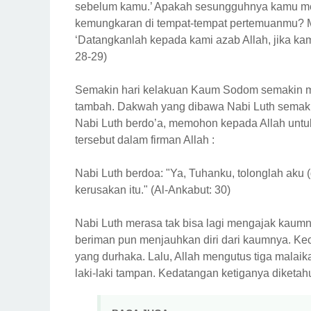
sebelum kamu.’ Apakah sesungguhnya kamu me
kemungkaran di tempat-tempat pertemuanmu? M
‘Datangkanlah kepada kami azab Allah, jika ka
28-29)
Semakin hari kelakuan Kaum Sodom semakin m
tambah. Dakwah yang dibawa Nabi Luth semaki
Nabi Luth berdo’a, memohon kepada Allah unt
tersebut dalam firman Allah :
Nabi Luth berdoa: "Ya, Tuhanku, tolonglah ak
kerusakan itu." (Al-Ankabut: 30)
Nabi Luth merasa tak bisa lagi mengajak kaum
beriman pun menjauhkan diri dari kaumnya. Kec
yang durhaka. Lalu, Allah mengutus tiga malaik
laki-laki tampan. Kedatangan ketiganya diketa