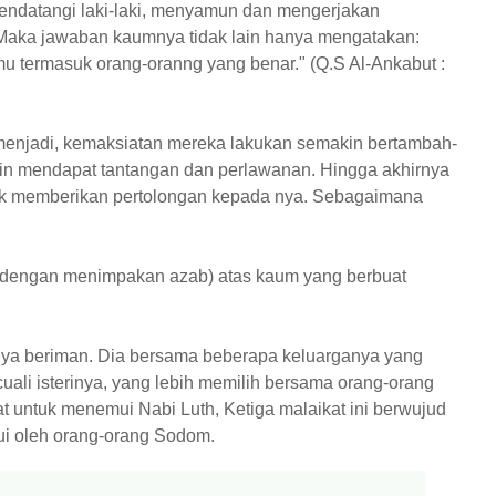
ndatangi laki-laki, menyamun dan mengerjakan
aka jawaban kaumnya tidak lain hanya mengatakan:
mu termasuk orang-oranng yang benar." (Q.S Al-Ankabut :
enjadi, kemaksiatan mereka lakukan semakin bertambah-
n mendapat tantangan dan perlawanan. Hingga akhirnya
uk memberikan pertolongan kepada nya. Sebagaimana
u (dengan menimpakan azab) atas kaum yang berbuat
nya beriman. Dia bersama beberapa keluarganya yang
uali isterinya, yang lebih memilih bersama orang-orang
at untuk menemui Nabi Luth, Ketiga malaikat ini berwujud
hui oleh orang-orang Sodom.