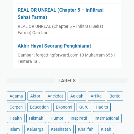
REAL OR UNREAL (Chapter 5 – Infiltrasi
Sehat Farma)
REAL OR UNREAL (Chapter 5 – Infiltrasi Sehat
Farma) Gambar …
Akhir Hayat Seorang Pengkhianat
Gambar : forgettingforward.com 10 Muharram 656 H
Tentara Ta…
LABELS
Agama
Aktor
Anekdot
Aqidah
Artikel
Berita
Cerpen
Education
Ekonomi
Guru
Hadits
Health
Hikmah
Humor
Inspiratif
Internasional
Islam
Keluarga
Kesehatan
Khalifah
Kisah