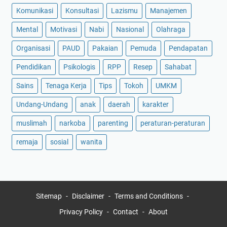
Komunikasi
Konsultasi
Lazismu
Manajemen
Mental
Motivasi
Nabi
Nasional
Olahraga
Organisasi
PAUD
Pakaian
Pemuda
Pendapatan
Pendidikan
Psikologis
RPP
Resep
Sahabat
Sains
Tenaga Kerja
Tips
Tokoh
UMKM
Undang-Undang
anak
daerah
karakter
muslimah
narkoba
parenting
peraturan-peraturan
remaja
sosial
wanita
Sitemap
Disclaimer
Terms and Conditions
Privacy Policy
Contact
About