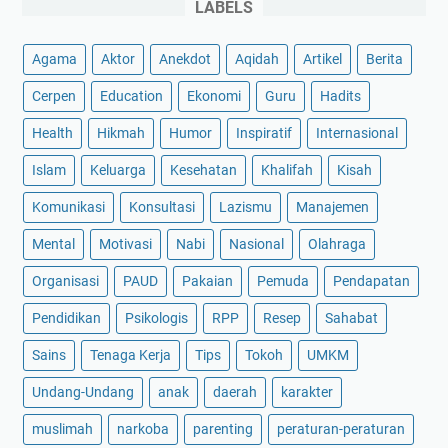
LABELS
Agama
Aktor
Anekdot
Aqidah
Artikel
Berita
Cerpen
Education
Ekonomi
Guru
Hadits
Health
Hikmah
Humor
Inspiratif
Internasional
Islam
Keluarga
Kesehatan
Khalifah
Kisah
Komunikasi
Konsultasi
Lazismu
Manajemen
Mental
Motivasi
Nabi
Nasional
Olahraga
Organisasi
PAUD
Pakaian
Pemuda
Pendapatan
Pendidikan
Psikologis
RPP
Resep
Sahabat
Sains
Tenaga Kerja
Tips
Tokoh
UMKM
Undang-Undang
anak
daerah
karakter
muslimah
narkoba
parenting
peraturan-peraturan